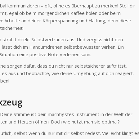
bal kommunizieren – oft, ohne es überhaupt zu merken! Stell dir
formt, egal ob beim morgendlichen Kaffee holen oder beim
h: Arbeite an deiner Körperspannung und Haltung, denn diese
sicherheit!
 strahlt direkt Selbstvertrauen aus. Und vergiss nicht den
 lässt dich im Handumdrehen selbstbewusster wirken. Ein
Situation eine positive Note verleihen kann.
e sorgen dafür, dass du nicht nur selbstsicherer auftrittst,
e es aus und beobachte, wie deine Umgebung auf dich reagiert.
iben!
kzeug
! Deine Stimme ist dein mächtigstes Instrument in der Welt der
ten und Herzen öffnen. Doch wie nutzt man sie optimal?
tlich, selbst wenn du nur mit dir selbst redest. Vielleicht klingt e