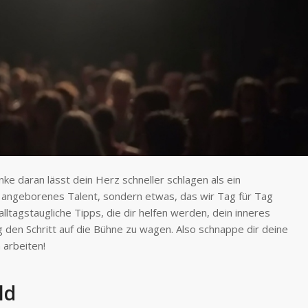
e daran lässt dein Herz schneller schlagen als ein
n angeborenes Talent, sondern etwas, das wir Tag für Tag
lltagstaugliche Tipps, die dir helfen werden, dein inneres
den Schritt auf die Bühne zu wagen. Also schnappe dir deine
 arbeiten!
ld