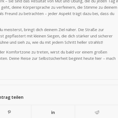
k – sie sind das Resultat von Mut und Übung, die du jeden Tag i
um geht, deine Körpersprache zu verfeinern, die Stimme zu deinem
ls Freund zu betrachten – jeder Aspekt trägt dazu bei, dass du
u meisterst, bringt dich deinem Ziel näher. Die Straße zur
t gepflastert mit kleinen Siegen, die dich stärker und sicherer
ühne und sieh zu, wie du mit jedem Schritt heller strahlst!
s der Komfortzone zu treten, wirst du bald vor einem großen
nten. Deine Reise zur Selbstsicherheit beginnt heute hier – mach
ntrag teilen