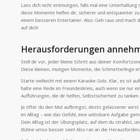
Lass dich nicht entmutigen, falls mal eine Unterhaltung n
diese Momente helfen dir, sicherer und entspannter z
einem besseren Entertainer. Also: Geh raus und mach d
auf dich!
Herausforderungen annehme
Stell dir vor, jeder kleine Schritt aus deiner Komfortz
Diese kleinen, mutigen Momente, die Schmetterlinge im 
Starte vielleicht mit einem Karaoke-Solo. Klar, es ist 
halte eine Rede im Freundeskreis, auch wenn sie nur e
Aufführungen, die dir helfen, Selbstsicherheit zu tanken.
Je öfter du den Mut aufbringst, desto gelassener wirst 
im Alltag – wie das Gefühl, eine unlösbare Aufgabe ge
Dein Alltag ist der Übungsplatz, auf dem du strahlst, u
Bühne umso besser sein! Also ran an die Herausforderun