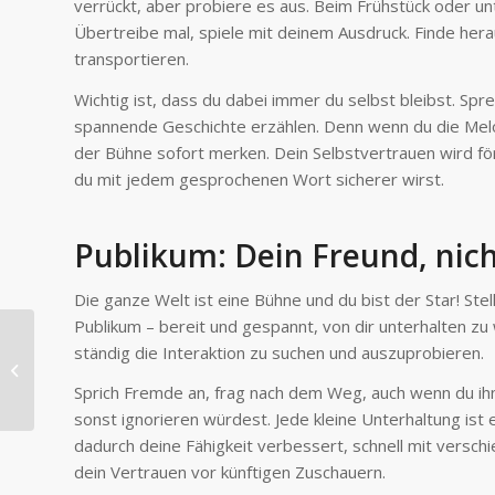
verrückt, aber probiere es aus. Beim Frühstück oder unt
Übertreibe mal, spiele mit deinem Ausdruck. Finde her
transportieren.
Wichtig ist, dass du dabei immer du selbst bleibst. Sp
spannende Geschichte erzählen. Denn wenn du die Melo
der Bühne sofort merken. Dein Selbstvertrauen wird för
du mit jedem gesprochenen Wort sicherer wirst.
Publikum: Dein Freund, nich
Die ganze Welt ist eine Bühne und du bist der Star! Stel
Publikum – bereit und gespannt, von dir unterhalten zu 
Die Kunst des
ständig die Interaktion zu suchen und auszuprobieren.
Beobachtens: Wie du
Humor im Alltag
Sprich Fremde an, frag nach dem Weg, auch wenn du ihn
entdeckst
sonst ignorieren würdest. Jede kleine Unterhaltung ist 
dadurch deine Fähigkeit verbessert, schnell mit versc
dein Vertrauen vor künftigen Zuschauern.