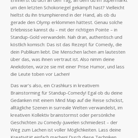
Erinnerst du dich an den Tag, an dem du im Supermarkt
um den letzten Schokoriegel gekämpft hast? Vielleicht
hieltst du ihn triumphierend in der Hand, als ob du
gerade den Olymp erklommen hättest. Genau solche
Erlebnisse kannst du – mit der richtigen Pointe – in
Standup-Gold verwandeln. Nah dran, authentisch und
köstlich komisch: Das ist das Rezept für Comedy, die
dein Publikum liebt. Die Menschen lachen am lautesten
über das, was ihnen vertraut ist. Also nimm deine
Anekdoten, würze sie mit einer Prise Humor, und lass
die Leute toben vor Lachen!
Das war’s also, ein Crashkurs in kreativem
Brainstorming für Standup-Comedy! Egal ob du deine
Gedanken mit einem Mind Map auf die Reise schickst,
alltägliche Szenen in surreale Welten verwandelst, im
kreativen Kollektiv brainstormst oder persönliche
Geschichten zu Comedy-Juwelen schmiedest – der
Weg zum Lachen ist voller Möglichkeiten. Lass deine
Kreativität einfach machen! Durch diese Techniken