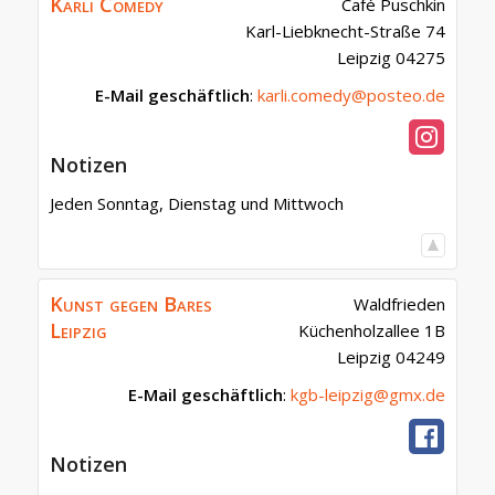
Karli Comedy
Café Puschkin
Karl-Liebknecht-Straße 74
Leipzig
04275
E-Mail geschäftlich
:
karli.comedy@posteo.de
Notizen
Jeden Sonntag, Dienstag und Mittwoch
Kunst gegen Bares
Waldfrieden
Leipzig
Küchenholzallee 1B
Leipzig
04249
E-Mail geschäftlich
:
kgb-leipzig@gmx.de
Notizen